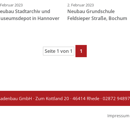
 Februar 2023
2. Februar 2023
eubau Stadtarchiv und
Neubau Grundschule
useumsdepot in Hannover
Feldsieper Straße, Bochum
Seite 1 von 1
1
ssadenbau GmbH ∙ Zum Kottland 20 ∙ 46414 Rhede ∙
02872 9489
Impressum