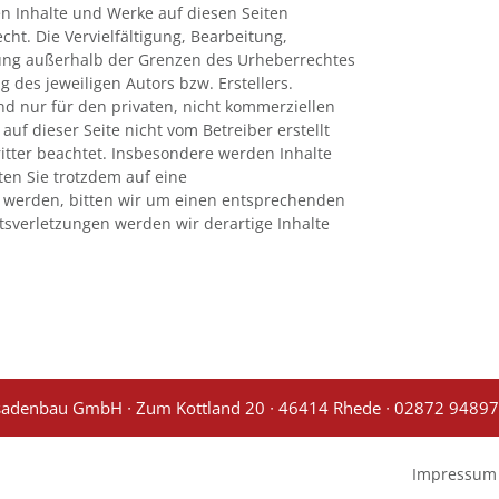
ten Inhalte und Werke auf diesen Seiten
t. Die Vervielfältigung, Bearbeitung,
tung außerhalb der Grenzen des Urheberrechtes
 des jeweiligen Autors bzw. Erstellers.
nd nur für den privaten, nicht kommerziellen
auf dieser Seite nicht vom Betreiber erstellt
tter beachtet. Insbesondere werden Inhalte
lten Sie trotzdem auf eine
 werden, bitten wir um einen entsprechenden
sverletzungen werden wir derartige Inhalte
ssadenbau GmbH ∙ Zum Kottland 20 ∙ 46414 Rhede ∙
02872 9489
Impressum