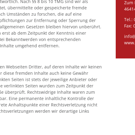
ortlich. Nach §§ 8 bis 10 TMG sind wir als
Zum 
htet, übermittelte oder gespeicherte fremde
4641
ch Umständen zu forschen, die auf eine
Tel.:
rpflichtungen zur Entfernung oder Sperrung der
Fax: 
allgemeinen Gesetzen bleiben hiervon unberührt.
h erst ab dem Zeitpunkt der Kenntnis einer
info
 Bei Bekanntwerden von entsprechenden
www.
 Inhalte umgehend entfernen.
en Webseiten Dritter, auf deren Inhalte wir keinen
ür diese fremden Inhalte auch keine Gewähr
kten Seiten ist stets der jeweilige Anbieter oder
Die verlinkten Seiten wurden zum Zeitpunkt der
ße überprüft. Rechtswidrige Inhalte waren zum
bar. Eine permanente inhaltliche Kontrolle der
krete Anhaltspunkte einer Rechtsverletzung nicht
htsverletzungen werden wir derartige Links