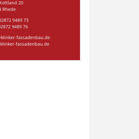
Kottland 20
4 Rhede
 02872 9489 73
02872 9489 76
@klinker-fassadenbau.de
klinker-fassadenbau.de