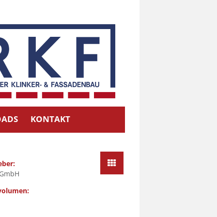
ADS
KONTAKT
eber:
t GmbH
volumen: